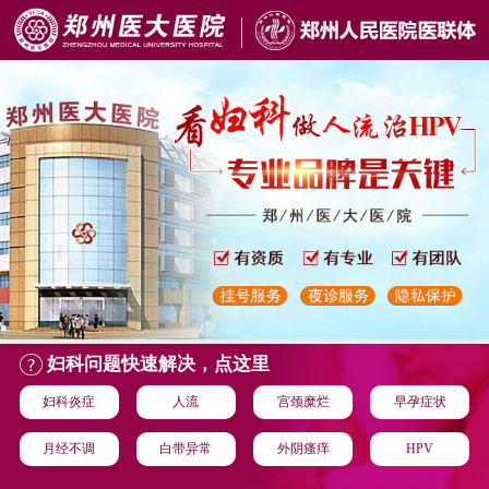
妇科问题快速解决，点这里
妇科炎症
人流
宫颈糜烂
早孕症状
月经不调
白带异常
外阴瘙痒
HPV