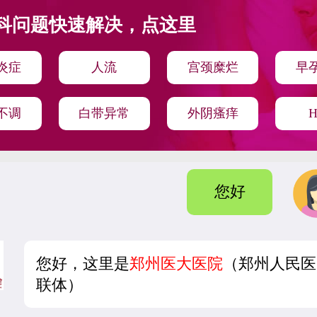
科问题快速解决，点这里
炎症
人流
宫颈糜烂
早
不调
白带异常
外阴瘙痒
H
您好
您好，这里是
郑州医大医院
（郑州人民医
联体）