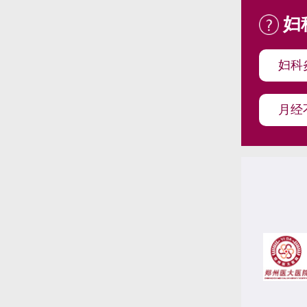
妇
妇科
月经