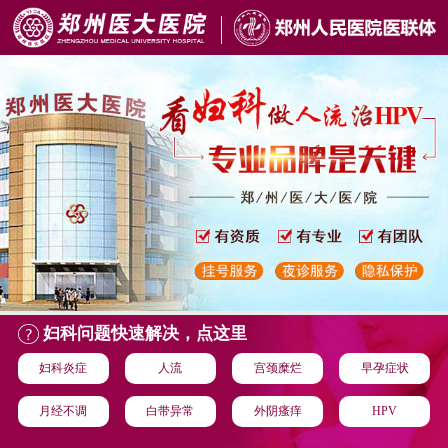
妇科问题快速解决，点这里
妇科炎症
人流
宫颈糜烂
早孕症状
月经不调
白带异常
外阴瘙痒
HPV